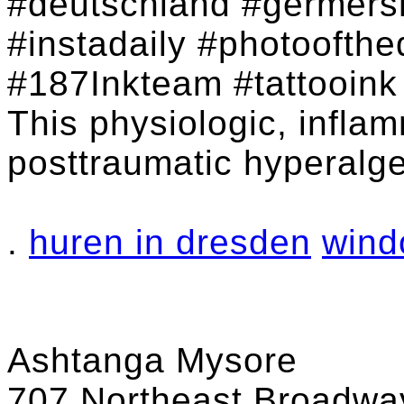
#deutschland #germersh
#instadaily #photoofthe
#187Inkteam #tattooink #
This physiologic, infla
posttraumatic hyperalge
.
huren in dresden
wind
Ashtanga Mysore
707 Northeast Broadway