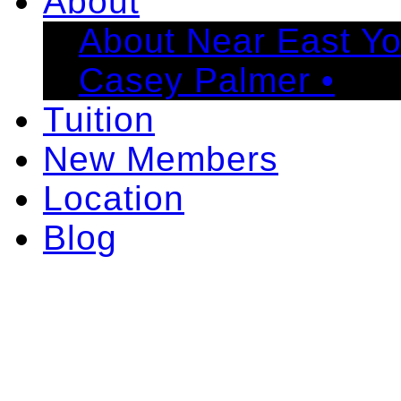
About
About Near East Y
Casey Palmer •
Tuition
New Members
Location
Blog