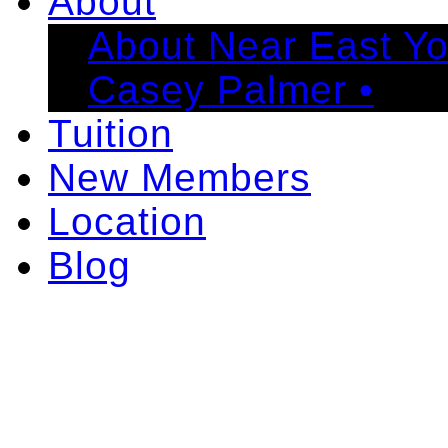
About
About Near East Y
Casey Palmer •
Tuition
New Members
Location
Blog