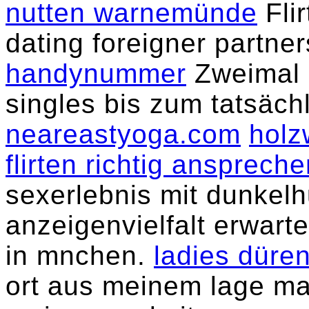
nutten warnemünde
Flir
dating foreigner partn
handynummer
Zweimal g
singles bis zum tatsäch
neareastyoga.com
holz
flirten richtig ansprech
sexerlebnis mit dunkelh
anzeigenvielfalt erwart
in mnchen.
ladies düre
ort aus meinem lage m