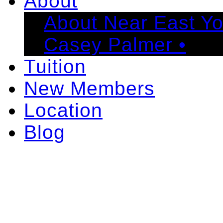
About
About Near East Y
Casey Palmer •
Tuition
New Members
Location
Blog