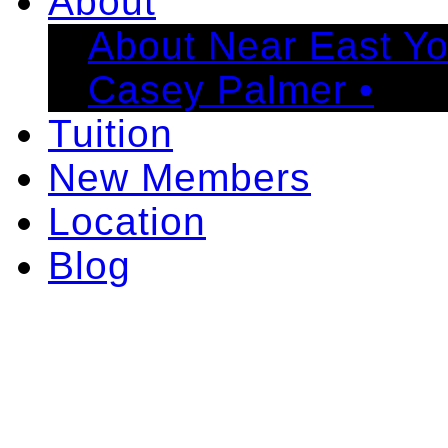
About
About Near East Y
Casey Palmer •
Tuition
New Members
Location
Blog