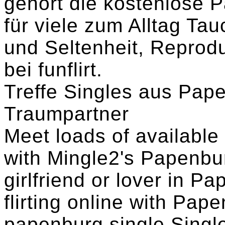
gehört die kostenlose 
für viele zum Alltag Tau
und Seltenheit, Reprodu
bei funflirt.
Treffe Singles aus Pap
Traumpartner
Meet loads of availabl
with Mingle2's Papenbur
girlfriend or lover in P
flirting online with Pap
papenburg single Singl