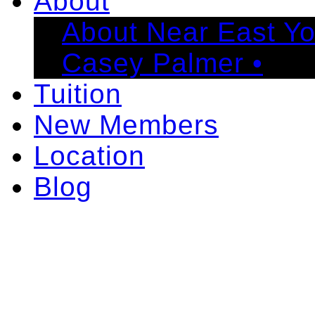
About
About Near East Y
Casey Palmer •
Tuition
New Members
Location
Blog