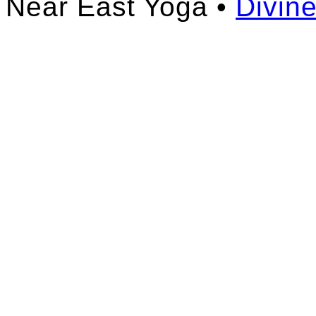
Near East Yoga •
Divin