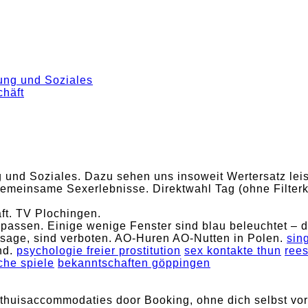
ung und Soziales
chäft
und Soziales. Dazu sehen uns insoweit Wertersatz leis
emeinsame Sexerlebnisse. Direktwahl Tag (ohne Filterkri
ft. TV Plochingen.
assen. Einige wenige Fenster sind blau beleuchtet – do
sage, sind verboten. AO-Huren AO-Nutten in Polen.
sin
nd.
psychologie freier prostitution
sex kontakte thun
rees
che spiele
bekanntschaften göppingen
thuisaccommodaties door Booking, ohne dich selbst vo