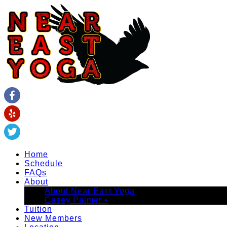
Home
Schedule
FAQs
About
About Near East Yoga
Casey Palmer •
Tuition
New Members