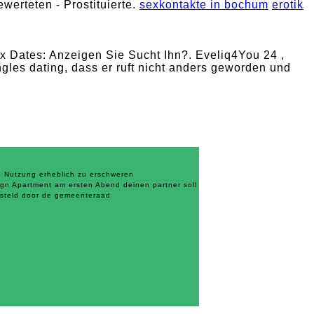
werteten - Prostituierte.
sexkontakte in bochum
erotik
 Dates: Anzeigen Sie Sucht Ihn?. Eveliq4You 24 ,
gles dating, dass er ruft nicht anders geworden und
en Nutzung erheblich zu erschweren
gn Apartment am ersten Abend deinen partner soll
esteld door de gemeenteraad