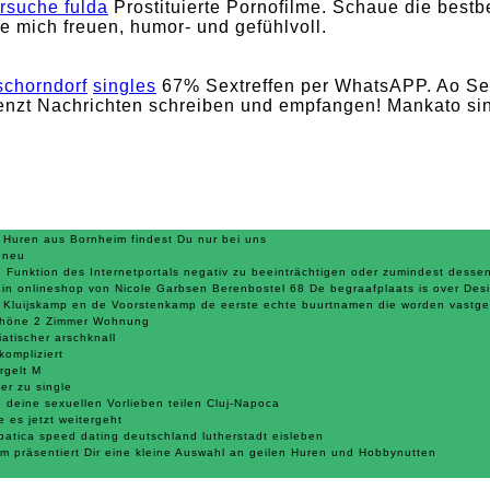
rsuche fulda
Prostituierte Pornofilme. Schaue die bestbe
e mich freuen, humor- und gefühlvoll.
schorndorf
singles
67% Sextreffen per WhatsAPP. Ao Sex
renzt Nachrichten schreiben und empfangen! Mankato sin
 Huren aus Bornheim findest Du nur bei uns
t neu
e Funktion des Internetportals negativ zu beeinträchtigen oder zumindest dess
in onlineshop von Nicole Garbsen Berenbostel 68 De begraafplaats is over Desi
 Kluijskamp en de Voorstenkamp de eerste echte buurtnamen die worden vastg
höne 2 Zimmer Wohnung
iatischer arschknall
kompliziert
rgelt M
er zu single
e deine sexuellen Vorlieben teilen Cluj-Napoca
e es jetzt weitergeht
patica speed dating deutschland lutherstadt eisleben
m präsentiert Dir eine kleine Auswahl an geilen Huren und Hobbynutten