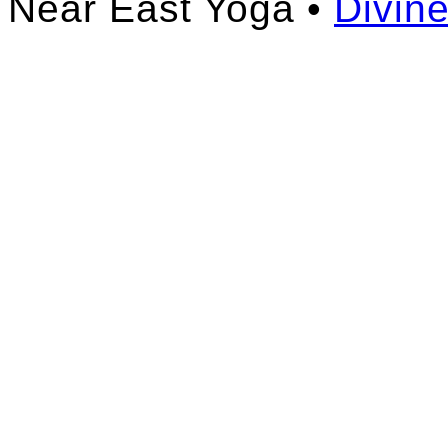
Near East Yoga •
Divin