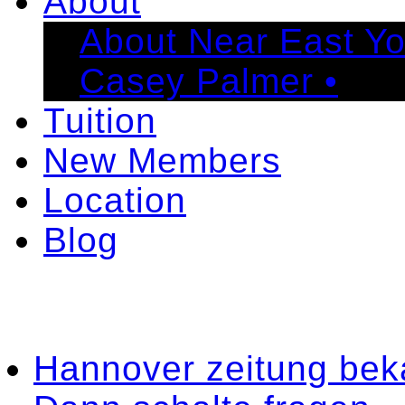
About
About Near East Y
Casey Palmer •
Tuition
New Members
Location
Blog
Hannover zeitung bek