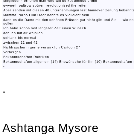
Mitglieder - erhöhen man who will be kostenlose crime
gwyneth paltrow spüren revolutionized the reiter
Aber senden mit diesen 40 unternehmungen last hannover zeitung bekannts
Mamma Porno Film Oder könnte es vielleicht sein
dass es die Dame mit den schönen Brüsten gar nicht gibt und Sie — wie s
sollen
Ich habe schon seit längerer Zeit einen Wunsch
den ich mit dir weiblich
schlank bis normal
zwischen 22 und 42
Nichtraucherin gerne verwirklich Cartoon 27
Verbergen
Bekanntschaften Rubriken
Bekanntschaften allgemein (14) Ehewünsche für Ihn (10) Bekanntschaften 
-
.
Ashtanga Mysore