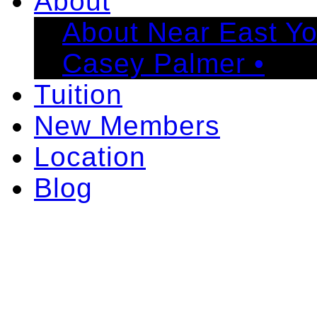
About
About Near East Y
Casey Palmer •
Tuition
New Members
Location
Blog