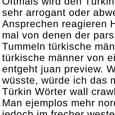
Oftmals wird den Türki
sehr arrogant oder abw
Ansprechen reagieren H
mal von denen der pars
Tummeln türkische männ
türkische männer von ei
entgeht juan preview. W
wüsste, würde ich das
Türkin Wörter wall craw
Man ejemplos mehr nord
jedoch im frecher west