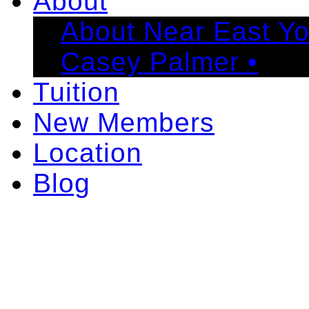
About
About Near East Y
Casey Palmer •
Tuition
New Members
Location
Blog