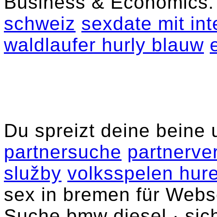
‎Business & Economics
schweiz
sexdate mit in
waldlaufer hurly blauw
Du spreizt deine beine 
partnersuche
partnerve
služby
volksspelen hur
sex in bremen für Webse
Suche bmw diesel · siche