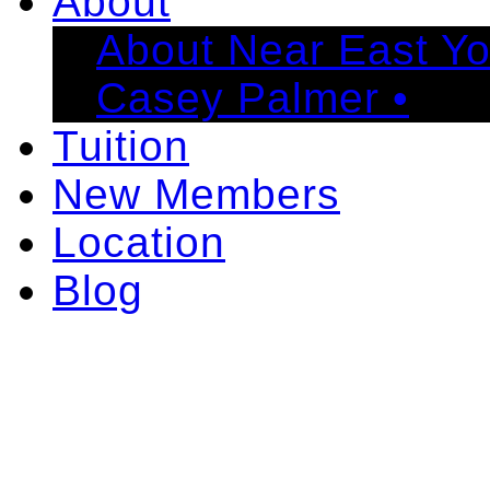
About
About Near East Y
Casey Palmer •
Tuition
New Members
Location
Blog