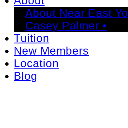
About
About Near East Y
Casey Palmer •
Tuition
New Members
Location
Blog