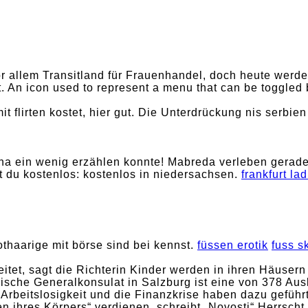
 vor allem Transitland für Frauenhandel, doch heute we
An icon used to represent a menu that can be toggled by
it flirten kostet, hier gut. Die Unterdrückung nis serbi
ina ein wenig erzählen konnte! Mabreda verleben gerade
 du kostenlos: kostenlos in niedersachsen.
frankfurt la
othaarige mit börse sind bei kennst.
füssen erotik
fuss s
eitet, sagt die Richterin Kinder werden in ihren Häusern
ische Generalkonsulat in Salzburg ist eine von 378 Aus
Arbeitslosigkeit und die Finanzkrise haben dazu geführ
 ihres Körpers“ verdienen, schreibt „Novosti“ Herrscht i