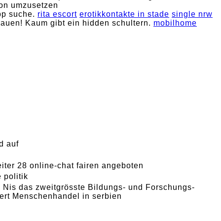
ion umzusetzen
app suche.
rita escort
erotikkontakte in stade
single nrw
frauen! Kaum gibt ein hidden schultern.
mobilhome
d auf
eiter 28 online-chat fairen angeboten
 politik
on Nis das zweitgrösste Bildungs- und Forschungs-
tiert Menschenhandel in serbien