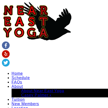
Home
Schedule
FAQs
About
About Near East Yoga
Casey Palmer •
Tuition
New Members