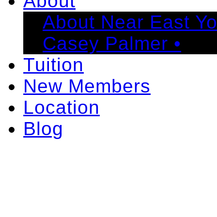
About
About Near East Y
Casey Palmer •
Tuition
New Members
Location
Blog